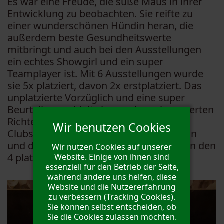
Es war eine Freude, die süße Maus in ihrer
Entwicklung zu beobachten. Sie reifte zu
einer wunderschönen Hündin heran, die
außerdem beste Gesundheitswerte
mitbringt und auch bei den Ausstellungen
ein echtes Showgirl und ein super
Teamplayer ist. Mit 6 Ausstellungen wurde
sie 5x platziert, davon 2x erstplatziert. Das
unplatzierte Vorzüglich und eine super
Beurteilung erhielt sie von dem ehrenwerten
Richter Herrn Geoff Duffield bei der
Wir benutzen Cookies
Clubsieger Schau am 01.05.2023 in Berlin
und durfte als Einzige unplatzierte neben den
Wir nutzen Cookies auf unserer
4 platzierten Hunden im Ring stehen.
Website. Einige von ihnen sind
essenziell für den Betrieb der Seite,
während andere uns helfen, diese
Website und die Nutzererfahrung
zu verbessern (Tracking Cookies).
Sie können selbst entscheiden, ob
Sie die Cookies zulassen möchten.